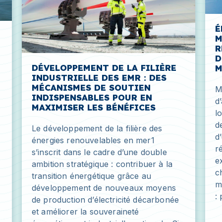
É
M
R
D
DÉVELOPPEMENT DE LA FILIÈRE
M
INDUSTRIELLE DES EMR : DES
MÉCANISMES DE SOUTIEN
M
INDISPENSABLES POUR EN
d
MAXIMISER LES BÉNÉFICES
l
d
Le développement de la filière des
d
énergies renouvelables en mer1
r
s’inscrit dans le cadre d’une double
e
ambition stratégique : contribuer à la
c
transition énergétique grâce au
m
développement de nouveaux moyens
:
de production d’électricité décarbonée
et améliorer la souveraineté