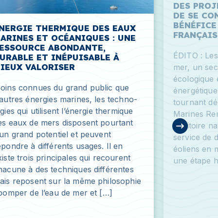
DES PROJ
DE SE CO
BÉNÉFICE
NERGIE THERMIQUE DES EAUX
FRANÇAIS
ARINES ET OCÉANIQUES : UNE
ESSOURCE ABONDANTE,
ÉDITO : Les
URABLE ET INÉPUISABLE À
IEUX VALORISER
mer, un sect
écologique 
oins connues du grand public que
énergétique
’autres énergies marines, les techno­
tournant dé
ogies qui utilisent l’énergie thermique
Marines Ren
es eaux de mers disposent pourtant
territoire n
’un grand potentiel et peuvent
service de
épondre à différents usages. Il en
éoliens en m
xiste trois principales qui recourent
une étape hi
hacune à des techniques différentes
ais reposent sur la même philo­sophie
 pomper de l’eau de mer et […]