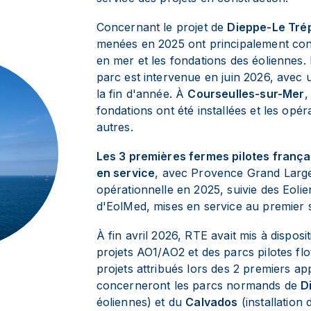
Concernant le projet de
Dieppe-Le Trép
menées en 2025 ont principalement consi
en mer et les fondations des éoliennes. 
parc est intervenue en juin 2026, avec u
la fin d'année. À
Courseulles-sur-Mer
,
fondations ont été installées et les opé
autres.
Les 3 premières fermes pilotes frança
en service
, avec Provence Grand Larg
opérationnelle en 2025, suivie des Eolie
d'EolMed, mises en service au premier 
À fin avril 2026, RTE avait mis à dispo
projets AO1/AO2 et des parcs pilotes flot
projets attribués lors des 2 premiers ap
concerneront les parcs normands de
D
éoliennes) et du
Calvados
(installation