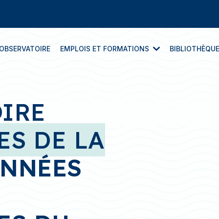
L’OBSERVATOIRE
EMPLOIS ET FORMATIONS
BIBLIOTHÈQU
Contexte, besoins et enjeux
Les vidéos « métier »
OIRE
Les offres d’emploi avec Workinblue® by B
ES DE LA
ONNÉES