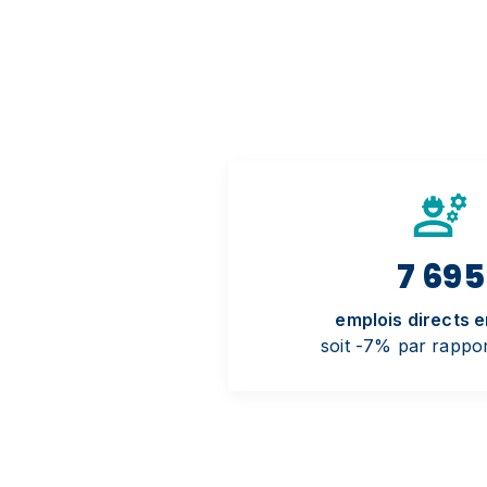
7 695
emplois directs 
soit -7% par rappo