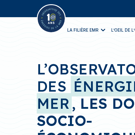
LA FILIÈRE EMR
L’OEIL DE 
La filière en un regard
L’annuaire des entreprises
L’OBSERVAT
DES
ÉNERGI
MER
,
LES D
SOCIO-